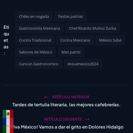
Chiles en nogada
fiestas patrias
Eti
Gastronomía Mexicana
Chef Ricardo Muñoz Zurita
qu
et
Cocina Tradicional
Cocina Mexicana
México Sabe
as
Sabores de México
Mes patrio
:
Cancún Gastronomico
#vivamexico2024
ARTÍCULO ANTERIOR
Tardes de tertulia literaria, las mejores cafebrerías.
ARTÍCULO SIGUIENTE
¡Viva México! Vamos a dar el grito en Dolores Hidalgo