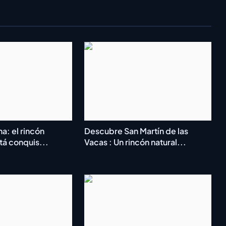
na: el rincón
Descubre San Martín de las
tá conquis...
Vacas : Un rincón natural...