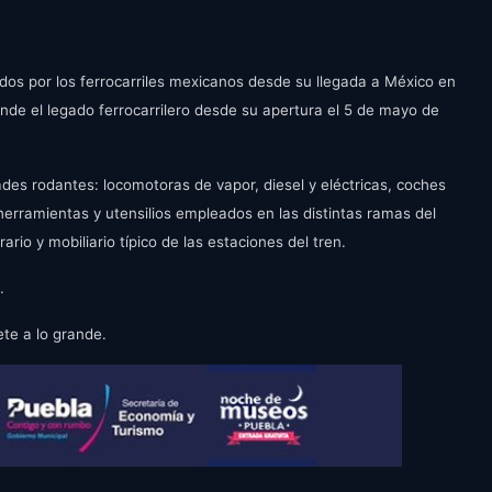
e
t
e
i
r
n
f
ados por los ferrocarriles mexicanos desde su llegada a México en
g
u
funde el legado ferrocarrilero desde su apertura el 5 de mayo de
s
l
l
s
des rodantes: locomotoras de vapor, diesel y eléctricas, coches
c
erramientas y utensilios empleados en las distintas ramas del
r
ario y mobiliario típico de las estaciones del tren.
e
.
e
n
ete a lo grande.