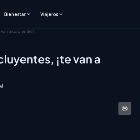
Bienestar
Viajeros
e van a sorprender!
cluyentes, ¡te van a
a!