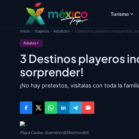
Turismo
Inicio
Viajeros
Adultos+
3 Destinos playeros incluyentes, ¡t
Adultos+
3 Destinos playeros in
sorprender!
¡No hay pretextos, visítalas con toda la famili
Playa Caribe, Guerrero/@DestinosMX.