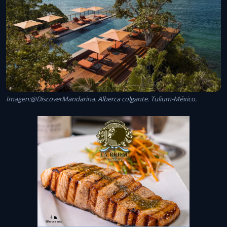
Imagen:@DiscoverMandarina. Alberca colgante. Tulium-México.