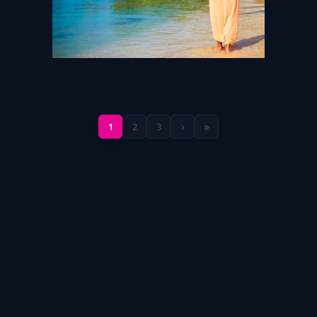
›
»
1
2
3