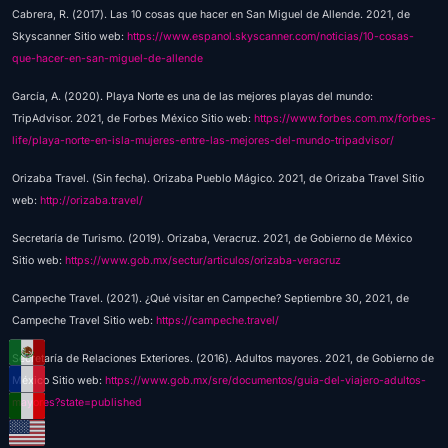
Cabrera, R. (2017). Las 10 cosas que hacer en San Miguel de Allende. 2021, de
Skyscanner Sitio web:
https://www.espanol.skyscanner.com/noticias/10-cosas-
que-hacer-en-san-miguel-de-allende
García, A. (2020). Playa Norte es una de las mejores playas del mundo:
TripAdvisor. 2021, de Forbes México Sitio web:
https://www.forbes.com.mx/forbes-
life/playa-norte-en-isla-mujeres-entre-las-mejores-del-mundo-tripadvisor/
Orizaba Travel. (Sin fecha). Orizaba Pueblo Mágico. 2021, de Orizaba Travel Sitio
web:
http://orizaba.travel/
Secretaría de Turismo. (2019). Orizaba, Veracruz. 2021, de Gobierno de México
Sitio web:
https://www.gob.mx/sectur/articulos/orizaba-veracruz
Campeche Travel. (2021). ¿Qué visitar en Campeche? Septiembre 30, 2021, de
Campeche Travel Sitio web:
https://campeche.travel/
Secretaría de Relaciones Exteriores. (2016). Adultos mayores. 2021, de Gobierno de
México Sitio web:
https://www.gob.mx/sre/documentos/guia-del-viajero-adultos-
mayores?state=published