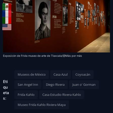
Exposicón de Frida museo de arte de Tlaxcala/@Más por más
Museos de México
Casa Azul
Coyoacán
Eti
San Angel Inn
Diego Rivera
Juan o' Gorman
qu
eta
Frida Kahlo
Casa Estudio Rivera Kahlo
s:
Museo Frida Kahlo Riviera Maya