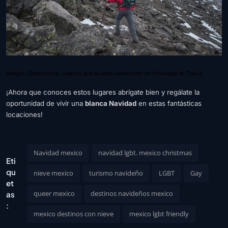
Imagen: Shutterstock, Viajeros practicando senderismo en el Nevado de Toluca
¡Ahora que conoces estos lugares abrígate bien y regálate la
oportunidad de vivir una
blanca Navidad
en estas fantásticas
locaciones!
Navidad mexico
navidad lgbt. mexico christmas
Eti
qu
nieve mexico
turismo navideño
LGBT
Gay
et
queer mexico
destinos navideños mexico
as
:
mexico destinos con nieve
mexico lgbt friendly