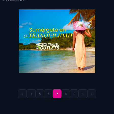
«
‹
›
»
5
6
7
8
9