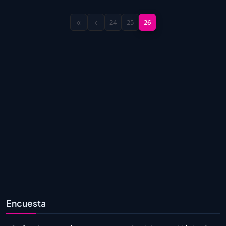
«
‹
24
25
26
Encuesta