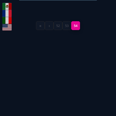
«
‹
52
53
54