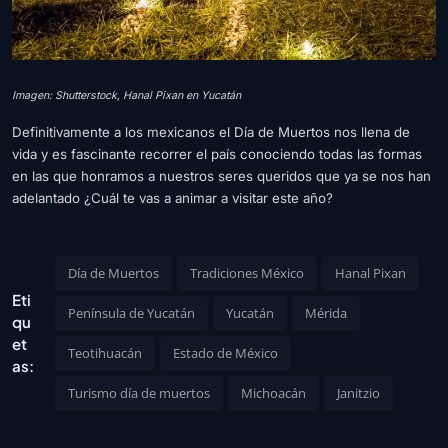
Imagen: Shutterstock, Hanal Pixan en Yucatán
Definitivamente a los mexicanos el Día de Muertos nos llena de
vida y es fascinante recorrer el país conociendo todas las formas
en las que honramos a nuestros seres queridos que ya se nos han
adelantado ¿Cuál te vas a animar a visitar este año?
Día de Muertos
Tradiciones México
Hanal Pixan
Eti
Península de Yucatán
Yucatán
Mérida
qu
et
Teotihuacán
Estado de México
as:
Turismo día de muertos
Michoacán
Janitzio