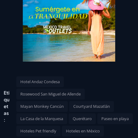
Hotel Andaz Condesa
Eti
Rosewood San Miguel de Allende
qu
et
Mayan Monkey Cancún
Courtyard Mazatlán
as
La Casa de la Marquesa
Querétaro
Paseo en playa
:
Hoteles Pet friendly
Hoteles en México