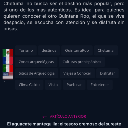
Chetumal no busca ser el destino más popular, pero
sí uno de los más auténticos. Es ideal para quienes
quieren conocer el otro Quintana Roo, el que se vive
despacio, se escucha con atención y se disfruta sin
prisas.
Turismo
destinos
Quintan aRoo
Chetumal
Eti
qu
Zonas arqueológicas
Culturas prehispánicas
et
Sitios de Arqueología
Viajes a Conocer
Disfrutar
as
:
Clima Calido
Visita
Pueblear
Entretener
ARTÍCULO ANTERIOR
El aguacate mantequilla: el tesoro cremoso del sureste