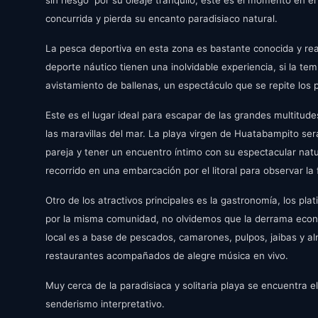
sin riesgo por su oleaje tranquilo, este es el momento en e
concurrida y pierda su encanto paradisiaco natural.
La pesca deportiva en esta zona es bastante conocida y real
deporte náutico tienen una inolvidable experiencia, si la te
avistamiento de ballenas, un espectáculo que se repite los
Este es el lugar ideal para escapar de las grandes multitude
las maravillas del mar. La playa virgen de Huatabampito será
pareja y tener un encuentro íntimo con su espectacular nat
recorrido en una embarcación por el litoral para observar la 
Otro de los atractivos principales es la gastronomía, los pl
por la misma comunidad, no olvidemos que la derrama econó
local es a base de pescados, camarones, pulpos, jaibas y a
restaurantes acompañados de alegre música en vivo.
Muy cerca de la paradisiaca y solitaria playa se encuentra 
senderismo interpretativo.