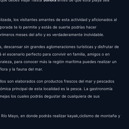
l que debes viajar hasta
Sonora
antes de que esta playa sea
izada, los visitantes amantes de esta actividad y aficionados al
mporada te lo permite y estás de suerte podrías hacer
 primeros meses del año y es verdaderamente inolvidable.
s, descansar sin grandes aglomeraciones turísticas y disfrutar de
 el escenario perfecto para convivir en familia, amigos o en
uraleza, para conocer más la región marítima puedes realizar un
flora y la fauna del mar.
atillos son elaborados con productos frescos del mar y pescados
mica principal de esta localidad es la pesca. La gastronomía
lmejas los cuales podrás degustar de cualquiera de sus
el Río Mayo, en donde podrás realizar kayak,ciclismo de montaña y