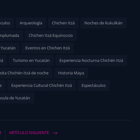
culos
Arqueología
Chichen Itzá
Noches de Kukulkán
Emplumada
Chichen Itzá Equinoccio
 Yucatán
Eventos en Chichen Itzá
zá
Turismo en Yucatán
Experiencia Nocturna Chichén Itzá
isita Chichén Itzá de noche
Historia Maya
e
Experiencia Cultural Chichén Itzá
Espectáculos
nsula de Yucatán
R
ARTÍCULO SIGUIENTE