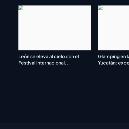
León se eleva al cielo con el
Glamping en l
Festival Internacional...
Yucatán: exper