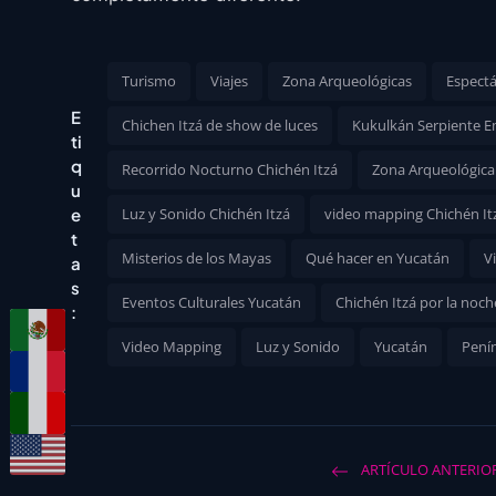
Turismo
Viajes
Zona Arqueológicas
Espectá
E
Chichen Itzá de show de luces
Kukulkán Serpiente 
ti
q
Recorrido Nocturno Chichén Itzá
Zona Arqueológica
u
e
Luz y Sonido Chichén Itzá
video mapping Chichén It
t
Misterios de los Mayas
Qué hacer en Yucatán
V
a
s
Eventos Culturales Yucatán
Chichén Itzá por la noch
:
Video Mapping
Luz y Sonido
Yucatán
Pení
ARTÍCULO ANTERIO