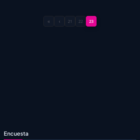
«
‹
21
22
23
Encuesta