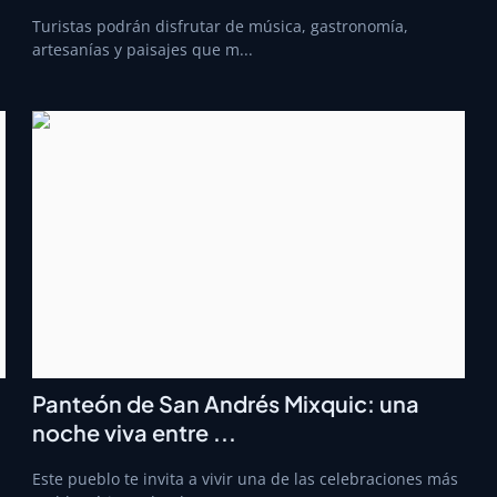
Turistas podrán disfrutar de música, gastronomía,
artesanías y paisajes que m...
Panteón de San Andrés Mixquic: una
noche viva entre ...
Este pueblo te invita a vivir una de las celebraciones más