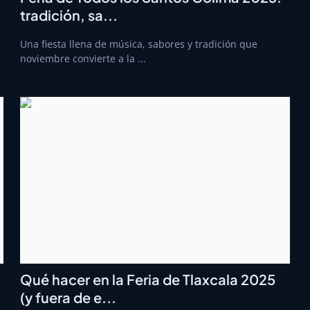
tradición, sa...
a
Una fiesta llena de música, sabores y tradición que
noviembre convierte a la ...
Qué hacer en la Feria de Tlaxcala 2025
(y fuera de e...