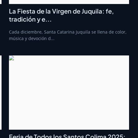
La Fiesta de la Virgen de Juquila: fe,
tradición y e...
Cada diciembre, Santa Catarina Juquila se llena de color,
música y devoción d...
Feria de Todos los Santos Colima 2025: