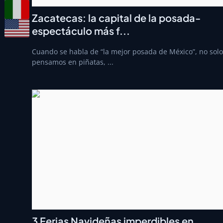
Zacatecas: la capital de la posada-
espectáculo más f...
Cuando se habla de “la mejor posada de México”, no solo
pensamos en piñatas, ...
3 Ferias Navideñas imperdibles en