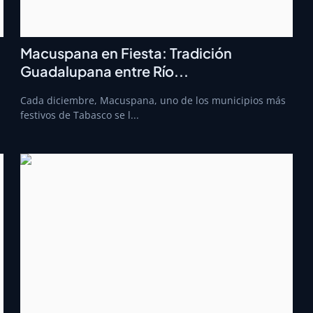
Macuspana en Fiesta: Tradición
Guadalupana entre Río...
Cada diciembre, Macuspana, uno de los municipios más
festivos de Tabasco se l...