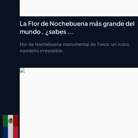
La Flor de Nochebuena más grande del
mundo , ¿sabes ...
Flor de Nochebuena monumental de Taxco, un ícono
navideño irresistible.