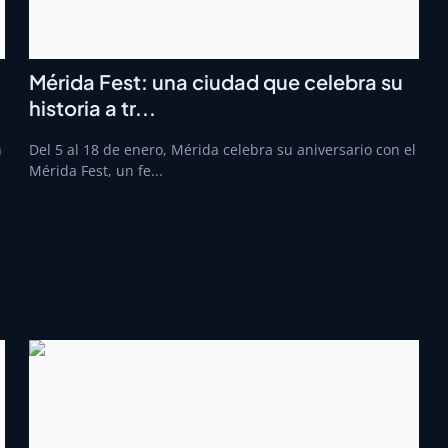
Mérida Fest: una ciudad que celebra su
historia a tr...
n
Del 5 al 18 de enero, Mérida celebra su aniversario con el
Mérida Fest, un fe...