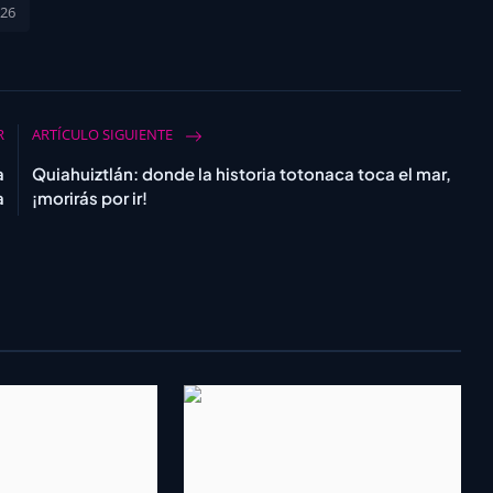
026
R
ARTÍCULO SIGUIENTE
a
Quiahuiztlán: donde la historia totonaca toca el mar,
a
¡morirás por ir!