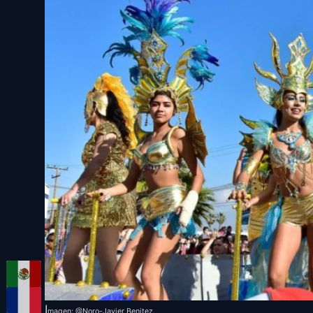
I
magen: @Noro-Javier Benitez.