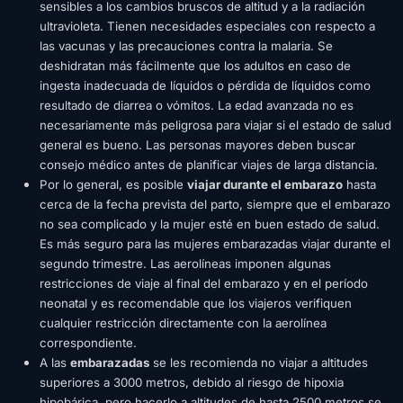
sensibles a los cambios bruscos de altitud y a la radiación
ultravioleta. Tienen necesidades especiales con respecto a
las vacunas y las precauciones contra la malaria. Se
deshidratan más fácilmente que los adultos en caso de
ingesta inadecuada de líquidos o pérdida de líquidos como
resultado de diarrea o vómitos. La edad avanzada no es
necesariamente más peligrosa para viajar si el estado de salud
general es bueno. Las personas mayores deben buscar
consejo médico antes de planificar viajes de larga distancia.
Por lo general, es posible
viajar durante el embarazo
hasta
cerca de la fecha prevista del parto, siempre que el embarazo
no sea complicado y la mujer esté en buen estado de salud.
Es más seguro para las mujeres embarazadas viajar durante el
segundo trimestre. Las aerolíneas imponen algunas
restricciones de viaje al final del embarazo y en el período
neonatal y es recomendable que los viajeros verifiquen
cualquier restricción directamente con la aerolínea
correspondiente.
A las
embarazadas
se les recomienda no viajar a altitudes
superiores a 3000 metros, debido al riesgo de hipoxia
hipobárica, pero hacerlo a altitudes de hasta 2500 metros se