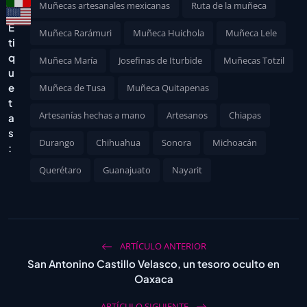
Muñecas artesanales mexicanas
Ruta de la muñeca
E
Muñeca Rarámuri
Muñeca Huichola
Muñeca Lele
ti
q
Muñeca María
Josefinas de Iturbide
Muñecas Totzil
u
e
Muñeca de Tusa
Muñeca Quitapenas
t
Artesanías hechas a mano
Artesanos
Chiapas
a
s
Durango
Chihuahua
Sonora
Michoacán
:
Querétaro
Guanajuato
Nayarit
ARTÍCULO ANTERIOR
San Antonino Castillo Velasco, un tesoro oculto en
Oaxaca
ARTÍCULO SIGUIENTE