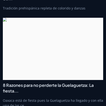
Tradición prehispánica repleta de colorido y danzas
8 Razones para no perderte la Guelaguetza: La
fiesta...
Oaxaca está de fiesta pues la Guelaguetza ha llegado y con ella
una de las ce...