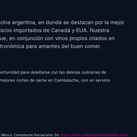
e
t
e
i
r
n
f
cina argentina, en donde se destacan por la mejor
g
u
riscos importados de Canadá y EUA. Nuestra
s
l
 que, en conjunción con vinos propios criados en
l
stronómica para amantes del buen comer.
s
c
r
rtunidad para deleitarse con las delicias culinarias de
e
mejores cortes de carne en Cambalache, con un servicio
e
n
n México. Cambalache Restaurante. De:
https://www.cambalacherestaurantes.com/