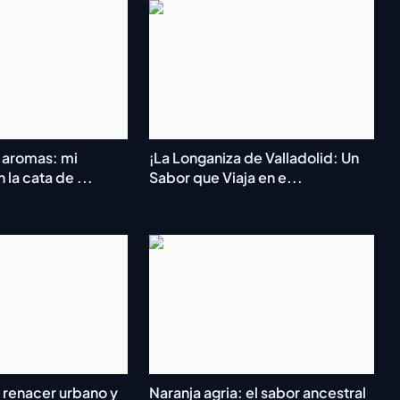
y aromas: mi
¡La Longaniza de Valladolid: Un
 la cata de ...
Sabor que Viaja en e...
 renacer urbano y
Naranja agria: el sabor ancestral