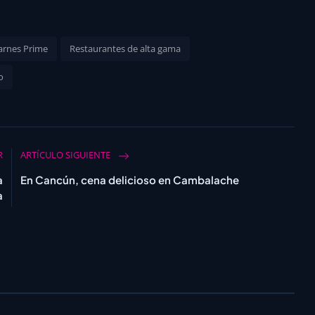
arnes Prime
Restaurantes de alta gama
o
R
ARTÍCULO SIGUIENTE
a
En Cancún, cena delicioso en Cambalache
a