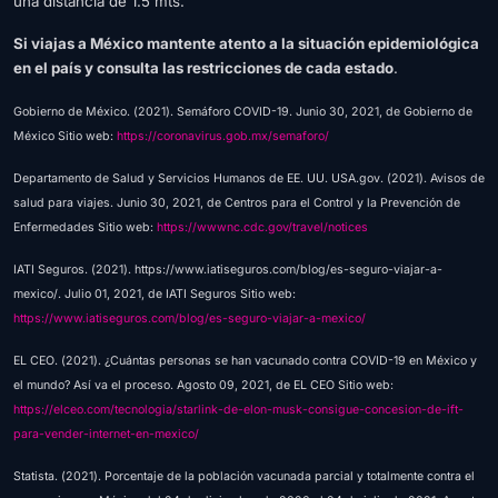
una distancia de 1.5 mts.
Si viajas a México mantente atento a la situación epidemiológica
en el país y consulta las restricciones de cada estado
.
Gobierno de México. (2021). Semáforo COVID-19. Junio 30, 2021, de Gobierno de
México Sitio web:
https://coronavirus.gob.mx/semaforo/
Departamento de Salud y Servicios Humanos de EE. UU. USA.gov. (2021). Avisos de
salud para viajes. Junio 30, 2021, de Centros para el Control y la Prevención de
Enfermedades Sitio web:
https://wwwnc.cdc.gov/travel/notices
IATI Seguros. (2021). https://www.iatiseguros.com/blog/es-seguro-viajar-a-
mexico/. Julio 01, 2021, de IATI Seguros Sitio web:
https://www.iatiseguros.com/blog/es-seguro-viajar-a-mexico/
EL CEO. (2021). ¿Cuántas personas se han vacunado contra COVID-19 en México y
el mundo? Así va el proceso. Agosto 09, 2021, de EL CEO Sitio web:
https://elceo.com/tecnologia/starlink-de-elon-musk-consigue-concesion-de-ift-
para-vender-internet-en-mexico/
Statista. (2021). Porcentaje de la población vacunada parcial y totalmente contra el