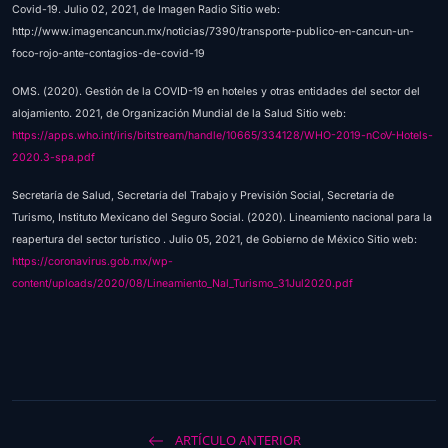
Covid-19. Julio 02, 2021, de Imagen Radio Sitio web:
http://www.imagencancun.mx/noticias/7390/transporte-publico-en-cancun-un-
foco-rojo-ante-contagios-de-covid-19
OMS. (2020). Gestión de la COVID-19 en hoteles y otras entidades del sector del
alojamiento. 2021, de Organización Mundial de la Salud Sitio web:
https://apps.who.int/iris/bitstream/handle/10665/334128/WHO-2019-nCoV-Hotels-
2020.3-spa.pdf
Secretaría de Salud, Secretaría del Trabajo y Previsión Social, Secretaría de
Turismo, Instituto Mexicano del Seguro Social. (2020). Lineamiento nacional para la
reapertura del sector turístico . Julio 05, 2021, de Gobierno de México Sitio web:
https://coronavirus.gob.mx/wp-
content/uploads/2020/08/Lineamiento_Nal_Turismo_31Jul2020.pdf
ARTÍCULO ANTERIOR