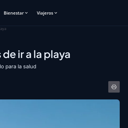
Bienestar
Viajeros
laya
e ir a la playa
o para la salud