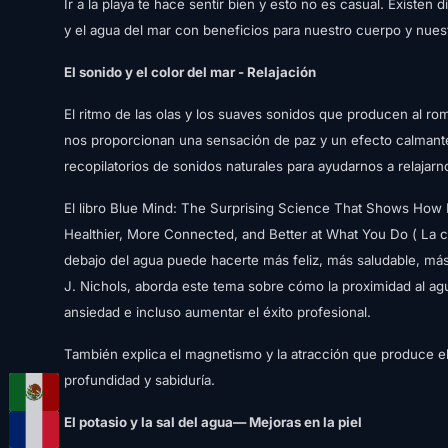
Ir a la playa te hace sentir bien y esto no es casual. Existen d
y el agua del mar con beneficios para nuestro cuerpo y nues
El sonido y el color del mar - Relajación
El ritmo de las olas y los suaves sonidos que producen al ro
nos proporcionan una sensación de paz y un efecto calmante
recopilatorios de sonidos naturales para ayudarnos a relajarn
El libro Blue Mind: The Surprising Science That Shows How 
Healthier, More Connected, and Better at What You Do ( La 
debajo del agua puede hacerte más feliz, más saludable, más
J. Nichols, aborda este tema sobre cómo la proximidad al agu
ansiedad e incluso aumentar el éxito profesional.
También explica el magnetismo y la atracción que produce el 
profundidad y sabiduría.
El potasio y la sal del agua— Mejoras en la piel