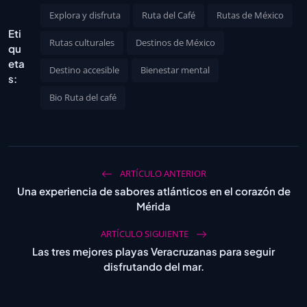
Explora y disfruta
Ruta del Café
Rutas de México
Eti
Rutas culturales
Destinos de México
qu
eta
Destino accesible
Bienestar mental
s:
Bio Ruta del café
ARTÍCULO ANTERIOR
Una experiencia de sabores atlánticos en el corazón de
Mérida
ARTÍCULO SIGUIENTE
Las tres mejores playas Veracruzanas para seguir
disfrutando del mar.