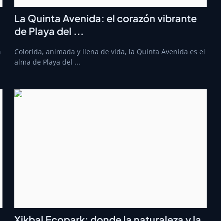
La Quinta Avenida: el corazón vibrante
de Playa del ...
n
Colorida, animada y llena de vida, la Quinta Avenida es el
alma de Playa del ...
Xikbal Ecopark: donde la naturaleza y la