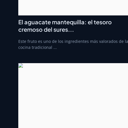
El aguacate mantequilla: el tesoro
cremoso del sures...
Este fruto es uno de los ingredientes más valorados de l
cocina tradicional ...