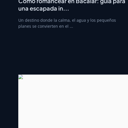
Cómo romancear en Bacalar: guía para
una escapada in...
Un destino donde la calma, el agua y los pequeños
planes se convierten en el ...