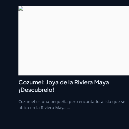
Cozumel: Joya de la Riviera Maya
¡Descubrelo!
Cozumel es una pequeña pero encantadora isla que se
ubica en la Riviera Maya ...