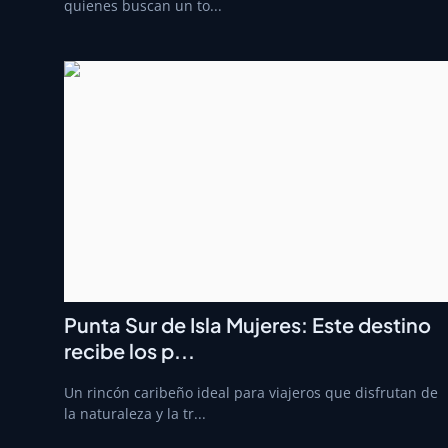
quienes buscan un to...
Punta Sur de Isla Mujeres: Este destino
recibe los p...
Un rincón caribeño ideal para viajeros que disfrutan de
la naturaleza y la tr...