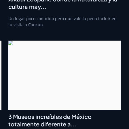
cultura may...
Un lugar poco conocido pero que vale la pena incluir en
tu visita a Cancún.
3 Museos increíbles de México
totalmente diferente a...