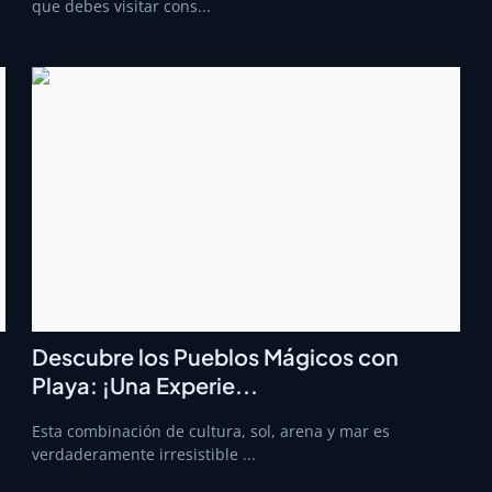
que debes visitar cons...
Descubre los Pueblos Mágicos con
Playa: ¡Una Experie...
Esta combinación de cultura, sol, arena y mar es
verdaderamente irresistible ...