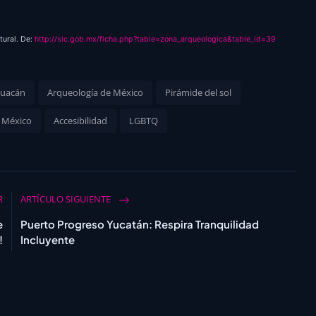
tural. De:
http://sic.gob.mx/ficha.php?table=zona_arqueologica&table_id=39
huacán
Arqueología de México
Pirámide del sol
 México
Accesibilidad
LGBTQ
R
ARTÍCULO SIGUIENTE
e
Puerto Progreso Yucatán: Respira Tranquilidad
!
Incluyente