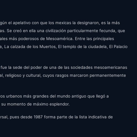
e
t
e
i
r
n
f
ún el apelativo con que los mexicas la designaron, es la más
g
u
. Se creó en ella una civilización particularmente fecunda, que
s
l
urales más poderosos de Mesoamérica. Entre las principales
l
, La calzada de los Muertos, El templo de la ciudadela, El Palacio
s
c
r
án fue la sede del poder de una de las sociedades mesoamericanas
e
ial, religioso y cultural, cuyos rasgos marcaron permanentemente
e
n
ros urbanos más grandes del mundo antiguo que llegó a
en su momento de máximo esplendor.
rsal, pues desde 1987 forma parte de la lista indicativa de