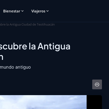
Bienestar
Viajeros
cubre la Antigua Ciudad de Teotihuacán
escubre la Antigua
n
 mundo antiguo