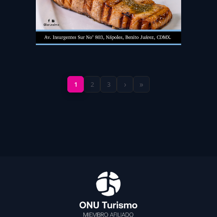
›
»
1
2
3