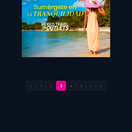
‹
›
»
1
2
3
4
5