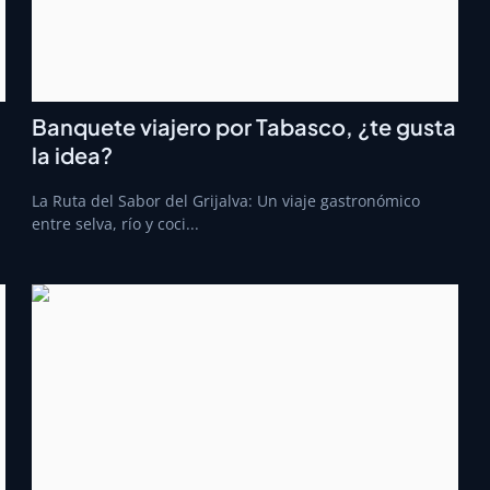
Banquete viajero por Tabasco, ¿te gusta
la idea?
La Ruta del Sabor del Grijalva: Un viaje gastronómico
entre selva, río y coci...