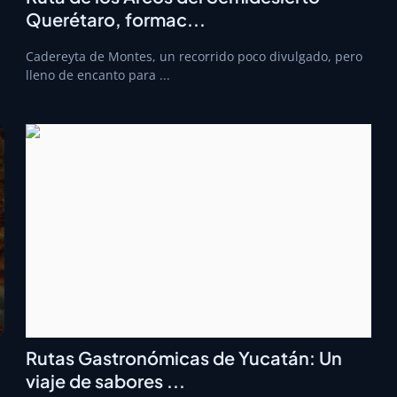
Querétaro, formac...
Cadereyta de Montes, un recorrido poco divulgado, pero
lleno de encanto para ...
Rutas Gastronómicas de Yucatán: Un
viaje de sabores ...