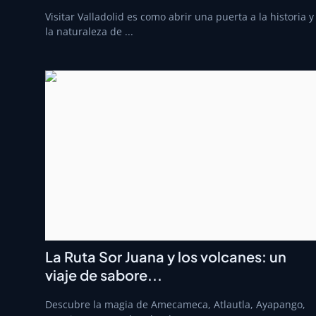
Visitar Valladolid es como abrir una puerta a la historia y
la naturaleza de ...
La Ruta Sor Juana y los volcanes: un
viaje de sabore...
Descubre la magia de Amecameca, Atlautla, Ayapango,