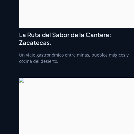
La Ruta del Sabor de la Cantera:
Zacatecas.
Un viaje gastronómico entre minas, pueblos mágicos y
cocina del desierto.