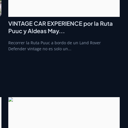
VINTAGE CAR EXPERIENCE por la Ruta
Puuc y Aldeas May...
Recorrer la Ruta Puuc a bordo de un Land Rover
Defender vintage no es solo un...