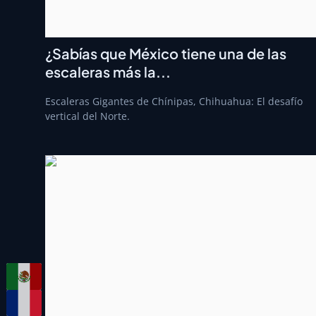
¿Sabías que México tiene una de las
escaleras más la...
Escaleras Gigantes de Chínipas, Chihuahua: El desafío
vertical del Norte.