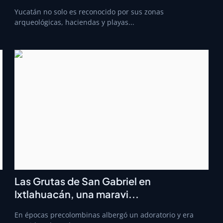
Yucatán no solo es reconocido por sus zonas
arqueológicas, haciendas y playas...
Las Grutas de San Gabriel en
Ixtlahuacán, una maravi...
En épocas precolombinas albergó un adoratorio y era