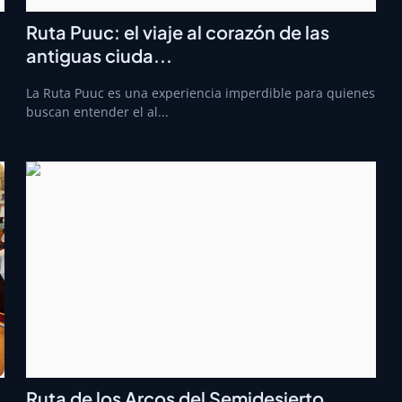
Ruta Puuc: el viaje al corazón de las
antiguas ciuda...
La Ruta Puuc es una experiencia imperdible para quienes
buscan entender el al...
Ruta de los Arcos del Semidesierto