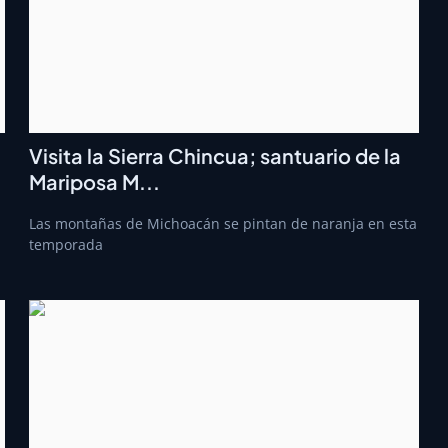
Visita la Sierra Chincua; santuario de la
Mariposa M...
Las montañas de Michoacán se pintan de naranja en esta
temporada