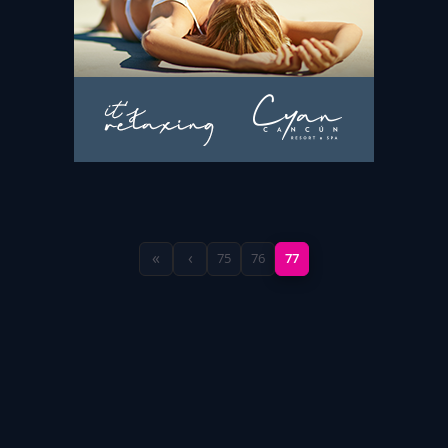
«
‹
75
76
77