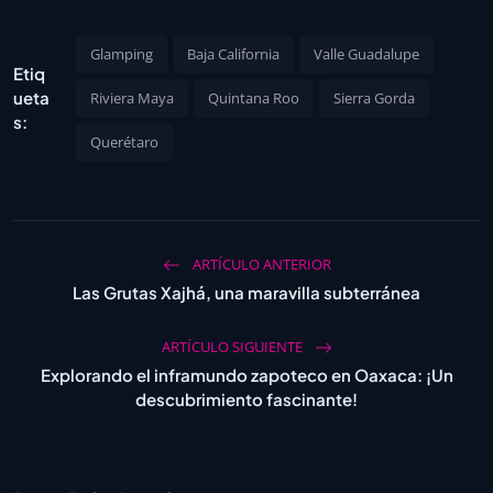
Glamping
Baja California
Valle Guadalupe
Etiq
ueta
Riviera Maya
Quintana Roo
Sierra Gorda
s:
Querétaro
ARTÍCULO ANTERIOR
Las Grutas Xajhá, una maravilla subterránea
ARTÍCULO SIGUIENTE
Explorando el inframundo zapoteco en Oaxaca: ¡Un
descubrimiento fascinante!