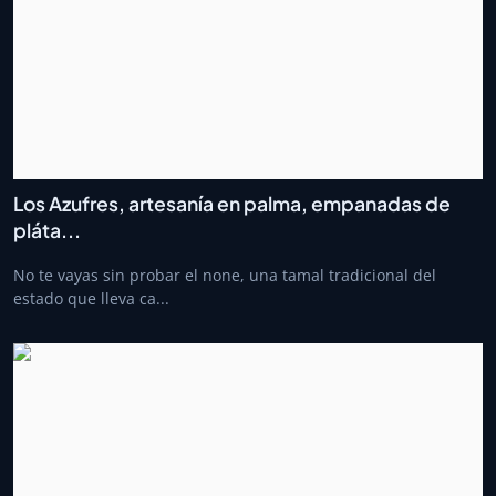
Los Azufres, artesanía en palma, empanadas de
pláta...
No te vayas sin probar el none, una tamal tradicional del
estado que lleva ca...