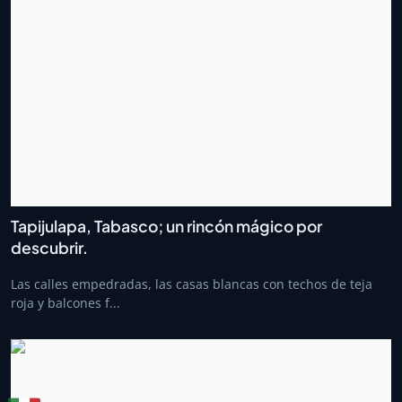
Tapijulapa, Tabasco; un rincón mágico por
descubrir.
Las calles empedradas, las casas blancas con techos de teja
roja y balcones f...