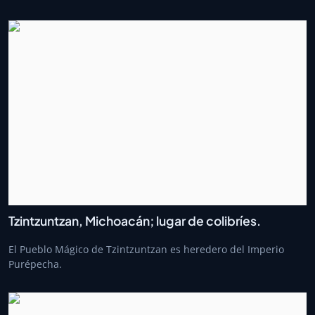
Tzintzuntzan, Michoacán; lugar de colibríes.
El Pueblo Mágico de Tzintzuntzan es heredero del Imperio
Purépecha.