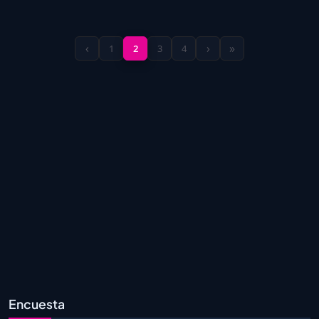
‹
›
»
1
2
3
4
Encuesta