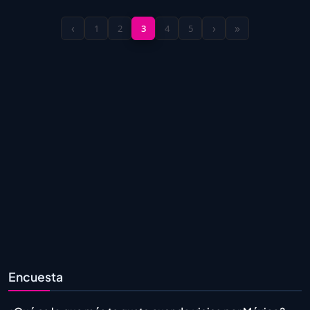
‹
›
»
1
2
3
4
5
Encuesta