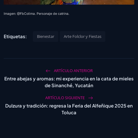
Imagen: @FbColima. Personaje de catrina.
Etiquetas:
Bienestar
Arte Folclor y Fiestas
ARTÍCULO ANTERIOR
Entre abejas y aromas: mi experiencia en la cata de mieles
de Sinanché, Yucatán
ARTÍCULO SIGUIENTE
Dulzura y tradición: regresa la Feria del Alfeñique 2025 en
Toluca