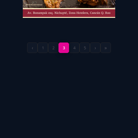
‹
›
»
1
2
3
4
5