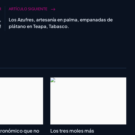
R
ARTÍCULO SIGUIENTE
,
Los Azufres, artesanía en palma, empanadas de
!
plátano en Teapa, Tabasco.
stronómico que no
Los tres moles más