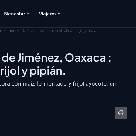
Bienestar
Viajeros
de Jiménez, Oaxaca : bebida ancestral con frijol y pipián.
a de Jiménez, Oaxaca :
ijol y pipián.
bora con maíz fermentado y frijol ayocote, un